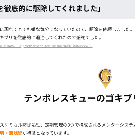
を徹底的に駆除してくれました」
に現れてとても嫌な気分になっていたので、駆除を依頼しました。
キブリを徹底的に退治してくれたので感謝でした。
.seikatsu110.jp/service-vermin/vr_cockroach/669400/review/）
テンポレスキューの
ゴキブ
スケミカル防除処理、定期管理の3つで構成されるメンターシステ
明・無残留
が特徴となっています。