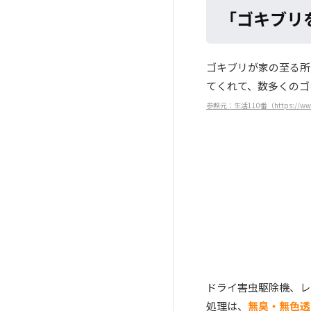
「ゴキブリ
ゴキブリが家の至る所
てくれて、数多くのゴ
参照元：生活110番
（https://www
ドライ害虫駆除機、レ
処理は、
無臭・無色透