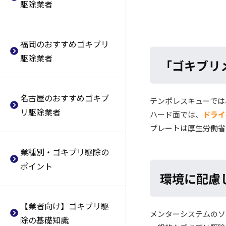
駆除業者
業者
ブリ駆除業者
対策方法・駆除方法とは
ルフト
武蔵野市おすすめのゴキブリ駆
大阪市浪速区おすすめのゴキブ
ゴキブリ駆除業者に依頼するメ
西武消毒
除業者
リ駆除業者
リットとは？
福岡のおすすめゴキブリ
クリーン・
リース
立川市おすすめのゴキブリ駆除
大阪市西淀川区おすすめのゴキ
そもそも
「ゴキブリ」の生態と
駆除業者
「ゴキブリ
業者
ブリ駆除業者
は
オーケー・
サービス
八王子市おすすめのゴキブリ駆
大阪市東淀川区おすすめのゴキ
ゴキブリ駆除
業者の選び方
東洋消毒
除業者
ブリ駆除業者
名古屋のおすすめゴキブ
ゴキブリ駆除に使用する薬剤
ミヤコ消毒
テンポレスキューでは
葛飾区おすすめのゴキブリ駆除
大阪市東成区おすすめのゴキブ
リ駆除業者
ゴキブリ駆除業者の料金相場
日本エンドレス
ハード面では、
ドライ
業者
リ駆除業者
プレートは厚生労働省
ゴキブリ駆除の失敗体験談
フリーマン
足立区おすすめのゴキブリ駆除
大阪市生野区おすすめのゴキブ
朝日ビルメンテナンス
業者
リ駆除業者
業種別・ゴキブリ駆除の
オールコントロールサービス
ポイント
練馬区おすすめのゴキブリ駆除
大阪市旭区おすすめのゴキブリ
環境に配慮
業者
駆除業者
日本防疫
板橋区おすすめのゴキブリ駆除
大阪市城東区おすすめのゴキブ
テンポレスキュー
【業者向け】ゴキブリ駆
業者
リ駆除業者
メンターシステムのソ
協和建物管理
除の基礎知識
荒川区おすすめのゴキブリ駆除
阿倍野区おすすめのゴキブリ駆