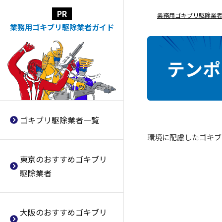
業務用ゴキブリ駆除業
マルックス
福生市おすすめのゴキブリ駆除
大阪市おすすめのゴキブリ駆除
学校
春のゴキブリ駆除・対策まとめ
業務用ゴキブリ駆除業者ガイド
業者
業者
家守
保育園
ゴキブリが出やすい時期・季節
国分寺市おすすめのゴキブリ駆
大阪市都島区おすすめのゴキブ
はいつ？
害虫駆除110番
病院
テンポ
除業者
リ駆除業者
ゴキブリが生息しているかどの
TKC（ティーケーシー）
飲食店・
レストラン
日野市おすすめのゴキブリ駆除
大阪市福島区おすすめのゴキブ
よう確認する？調査方法まとめ
GClean
ホテル・旅館
（ジ―クリーン）
業者
リ駆除業者
ゴキブリ駆除スプレーの選び方
クリーンライフ
老人ホーム・
介護施設
小金井市おすすめのゴキブリ駆
大阪市此花区おすすめのゴキブ
や
除業者
リ駆除業者
使用時の注意点
ゴキブリ駆除業者一覧
イカリ消毒
スーパー
町田市おすすめのゴキブリ駆除
大阪市西区おすすめのゴキブリ
ゴキブリ駆除・対策に蚊取り線
環境に配慮したゴキブ
ダスキン
工場
業者
駆除業者
香は効果はある？
アース環境
サービス
東京のおすすめゴキブリ
調布市おすすめのゴキブリ駆除
大阪市港区おすすめのゴキブリ
厨房のゴキブリ対策はどうすれ
シー・アイ・
シー
駆除業者
業者
駆除業者
ばいい？
SONO
府中市おすすめのゴキブリ駆除
大阪市大正区おすすめのゴキブ
換気扇から侵入するゴキブリへ
業者
リ駆除業者
の対策方法と注意点とは
三共消毒
大阪のおすすめゴキブリ
三鷹市おすすめのゴキブリ駆除
大阪市天王寺区おすすめのゴキ
排水溝から侵入するゴキブリの
協和エムザー