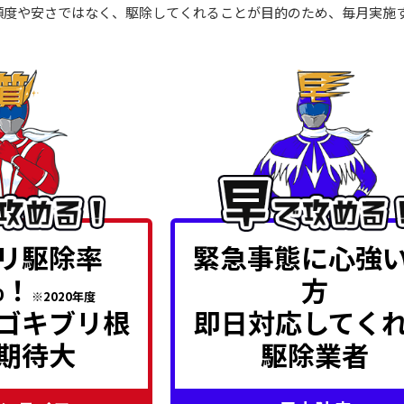
点（頻度や安さではなく、駆除してくれることが目的のため、毎月実施
リ駆除率
緊急事態に心強
%！
方
※2020年度
ゴキブリ根
即日対応してく
期待大
駆除業者