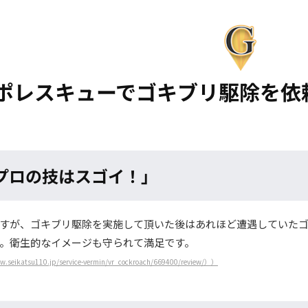
ポレスキューでゴキブリ駆除を依
プロの技はスゴイ！」
すが、ゴキブリ駆除を実施して頂いた後はあれほど遭遇していた
。衛生的なイメージも守られて満足です。
w.seikatsu110.jp/service-vermin/vr_cockroach/669400/review/））