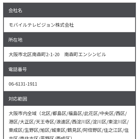
会社名
モバイルテレビジョン株式会社
所在地
大阪市北区南森町2-1-20 南森町エンシンビル
電話番号
06-6131-1911
対応範囲
大阪市内全域（北区/都島区/福島区/此花区/中央区/西区/
港区/大正区/天王寺区/浪速区/西淀川区/淀川区/東淀川区/
東成区/生野区/旭区/城東区/鶴見区/阿倍野区/住之江区/住
吉区/東住吉区/平野区/西成区）