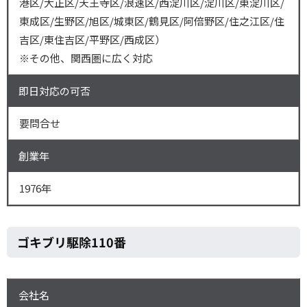
港区/大正区/天王寺区/浪速区/西淀川区/淀川区/東淀川区/
東成区/生野区/旭区/城東区/鶴見区/阿倍野区/住之江区/住
吉区/東住吉区/平野区/西成区）
※その他、関西圏に広く対応
即日対応の可否
要問合せ
創業年
1976年
ゴキブリ駆除110番
会社名