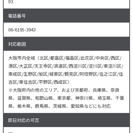
03
電話番号
06-6195-3943
対応範囲
大阪市内全域（北区/都島区/福島区/此花区/中央区/西区/
港区/大正区/天王寺区/浪速区/西淀川区/淀川区/東淀川区/
東成区/生野区/旭区/城東区/鶴見区/阿倍野区/住之江区/住
吉区/東住吉区/平野区/西成区）
※大阪府内の他のエリア、および京都府、兵庫県、奈良
県、滋賀県、和歌山県、東京都、神奈川県、埼玉県、千葉
県、栃木県、群馬県、茨城県、愛知県などにも対応
即日対応の可否