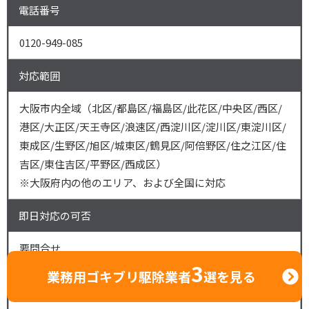
電話番号
0120-949-085
対応範囲
大阪市内全域（北区/都島区/福島区/此花区/中央区/西区/
港区/大正区/天王寺区/浪速区/西淀川区/淀川区/東淀川区/
東成区/生野区/旭区/城東区/鶴見区/阿倍野区/住之江区/住
吉区/東住吉区/平野区/西成区）
※大阪府内の他のエリア、および全国に対応
即日対応の可否
要問合せ
3
業務用ゴキブリ駆除業者
選を見る
創業年