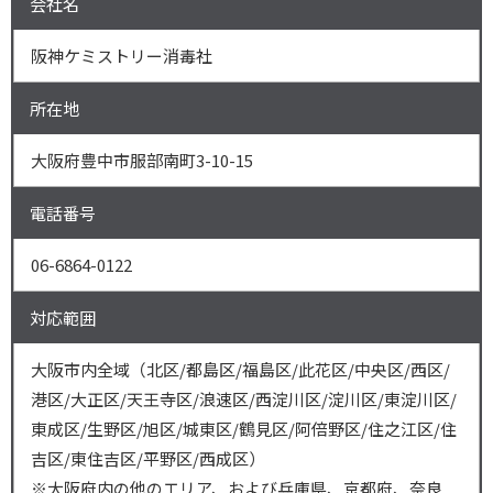
会社名
阪神ケミストリー消毒社
所在地
大阪府豊中市服部南町3-10-15
電話番号
06-6864-0122
対応範囲
大阪市内全域（北区/都島区/福島区/此花区/中央区/西区/
港区/大正区/天王寺区/浪速区/西淀川区/淀川区/東淀川区/
東成区/生野区/旭区/城東区/鶴見区/阿倍野区/住之江区/住
吉区/東住吉区/平野区/西成区）
※大阪府内の他のエリア、および兵庫県、京都府、奈良