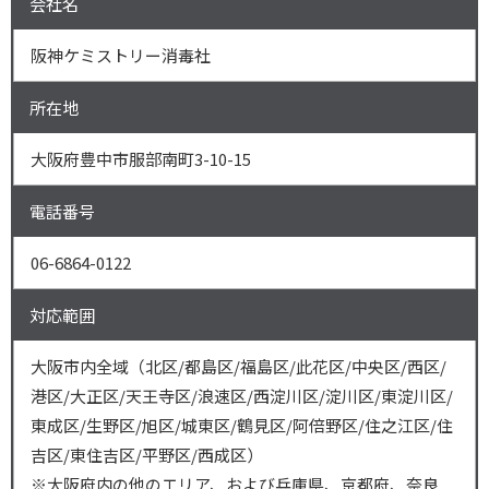
会社名
阪神ケミストリー消毒社
所在地
大阪府豊中市服部南町3-10-15
電話番号
06-6864-0122
対応範囲
大阪市内全域（北区/都島区/福島区/此花区/中央区/西区/
港区/大正区/天王寺区/浪速区/西淀川区/淀川区/東淀川区/
東成区/生野区/旭区/城東区/鶴見区/阿倍野区/住之江区/住
吉区/東住吉区/平野区/西成区）
※大阪府内の他のエリア、および兵庫県、京都府、奈良