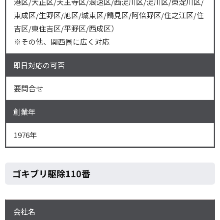
港区/大正区/天王寺区/浪速区/西淀川区/淀川区/東淀川区/
東成区/生野区/旭区/城東区/鶴見区/阿倍野区/住之江区/住
吉区/東住吉区/平野区/西成区）
※その他、関西圏に広く対応
即日対応の可否
要問合せ
創業年
1976年
ゴキブリ駆除110番
会社名