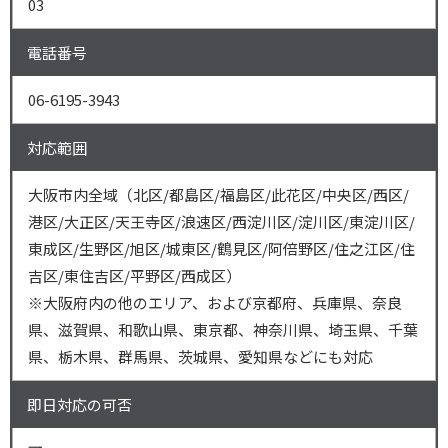
03
電話番号
06-6195-3943
対応範囲
大阪市内全域（北区/都島区/福島区/此花区/中央区/西区/
港区/大正区/天王寺区/浪速区/西淀川区/淀川区/東淀川区/
東成区/生野区/旭区/城東区/鶴見区/阿倍野区/住之江区/住
吉区/東住吉区/平野区/西成区）
※大阪府内の他のエリア、および京都府、兵庫県、奈良
県、滋賀県、和歌山県、東京都、神奈川県、埼玉県、千葉
県、栃木県、群馬県、茨城県、愛知県などにも対応
即日対応の可否