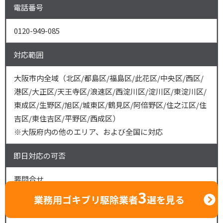
電話番号
0120-949-085
対応範囲
大阪市内全域（北区/都島区/福島区/此花区/中央区/西区/
港区/大正区/天王寺区/浪速区/西淀川区/淀川区/東淀川区/
東成区/生野区/旭区/城東区/鶴見区/阿倍野区/住之江区/住
吉区/東住吉区/平野区/西成区）
※大阪府内の他のエリア、および全国に対応
即日対応の可否
要問合せ
3
業務用ゴキブリ駆除業者
選を見る
創業年