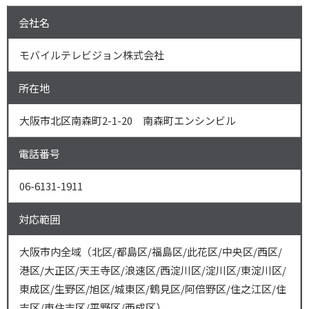
会社名
モバイルテレビジョン株式会社
所在地
大阪市北区南森町2-1-20 南森町エンシンビル
電話番号
06-6131-1911
対応範囲
大阪市内全域（北区/都島区/福島区/此花区/中央区/西区/
港区/大正区/天王寺区/浪速区/西淀川区/淀川区/東淀川区/
東成区/生野区/旭区/城東区/鶴見区/阿倍野区/住之江区/住
吉区/東住吉区/平野区/西成区）