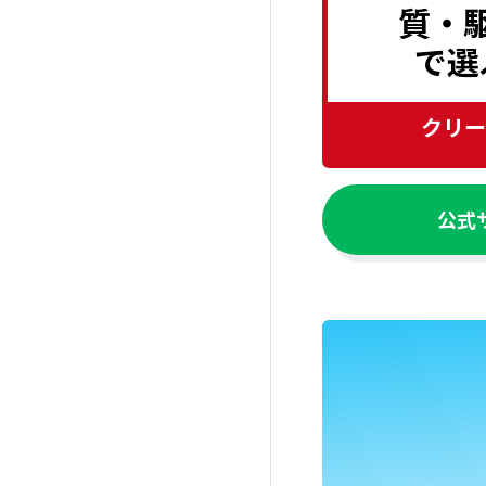
質・
で選
クリー
公式