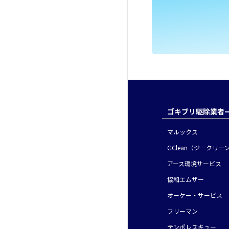
ゴキブリ駆除業者
マルックス
GClean
（ジ―クリー
アース環境
サービス
協和エムザー
オーケー・
サービス
フリーマン
テンポレスキュー