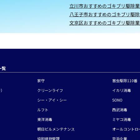
立川市おすすめのゴキブリ駆除業
八王子市おすすめのゴキブリ駆除
文京区おすすめのゴキブリ駆除業
一覧
家守
害虫駆除110番
ン）
クリーンライフ
イカリ消毒
シー・アイ・
シー
SONO
ルフト
西武消毒
東洋消毒
ミヤコ消毒
朝日ビルメンテナンス
オールコントロ
協和建物管理
京浜企業