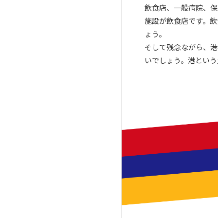
業者
者
飲食店、一般病院、保
施設が飲食店です。飲
品川区おすすめのゴキブリ駆除
中央区のゴキブリ駆除業者
ょう。
業者
堺市堺区のゴキブリ駆除業者
そして残念ながら、港
江東区おすすめのゴキブリ駆除
堺市北区のゴキブリ駆除業者
いでしょう。港という
業者
豊中市のゴキブリ駆除業者
墨田区おすすめのゴキブリ駆除
業者
台東区おすすめのゴキブリ駆除
業者
文京区おすすめのゴキブリ駆除
業者
新宿区おすすめのゴキブリ駆除
業者
港区おすすめのゴキブリ駆除業
者
中央区おすすめのゴキブリ駆除