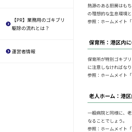
京浜企業
業者
除業者
熱源のある厨房はもち
クリーン興商
の理想的な生息環境と
北区おすすめのゴキブリ駆除業
住吉区おすすめのゴキブリ駆除
【PR】業務用のゴキブリ
者
業者
参照：ホームメイト「港区の市場
若葉コーポレーション
駆除の流れとは？
豊島区おすすめのゴキブリ駆除
東住吉区おすすめのゴキブリ駆
FCC
業者
除業者
保育所：港区内に
杉並区おすすめのゴキブリ駆除
西成区おすすめのゴキブリ駆除
運営者情報
業者
業者
保育所が特別ゴキブリ
中野区おすすめのゴキブリ駆除
淀川区おすすめのゴキブリ駆除
に注意しなければなり
業者
業者
参照：ホームメイト「港区の市場
渋谷区おすすめのゴキブリ駆除
鶴見区おすすめのゴキブリ駆除
業者
業者
老人ホーム：港区
世田谷区おすすめのゴキブリ駆
住之江区おすすめのゴキブリ駆
除業者
除業者
一般病院と同様に、老
大田区おすすめのゴキブリ駆除
平野区おすすめのゴキブリ駆除
業者
業者
なることでしょう。
参照：ホームメイト「港区の市場
目黒区おすすめのゴキブリ駆除
北区おすすめのゴキブリ駆除業