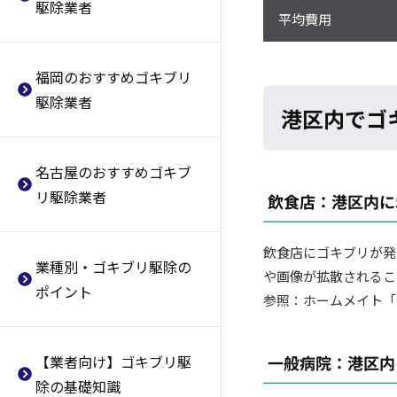
駆除業者
業者
ブリ駆除業者
対策方法・駆除方法とは
平均費用
ルフト
武蔵野市おすすめのゴキブリ駆
大阪市浪速区おすすめのゴキブ
ゴキブリ駆除業者に依頼するメ
西武消毒
除業者
リ駆除業者
リットとは？
福岡のおすすめゴキブリ
クリーン・
リース
立川市おすすめのゴキブリ駆除
大阪市西淀川区おすすめのゴキ
そもそも
「ゴキブリ」の生態と
駆除業者
港区内でゴ
業者
ブリ駆除業者
は
オーケー・
サービス
八王子市おすすめのゴキブリ駆
大阪市東淀川区おすすめのゴキ
ゴキブリ駆除
業者の選び方
東洋消毒
除業者
ブリ駆除業者
名古屋のおすすめゴキブ
ゴキブリ駆除に使用する薬剤
ミヤコ消毒
葛飾区おすすめのゴキブリ駆除
大阪市東成区おすすめのゴキブ
リ駆除業者
飲食店：港区内に5
ゴキブリ駆除業者の料金相場
日本エンドレス
業者
リ駆除業者
ゴキブリ駆除の失敗体験談
フリーマン
足立区おすすめのゴキブリ駆除
大阪市生野区おすすめのゴキブ
飲食店にゴキブリが発
朝日ビルメンテナンス
業者
リ駆除業者
業種別・ゴキブリ駆除の
や画像が拡散されるこ
オールコントロールサービス
ポイント
練馬区おすすめのゴキブリ駆除
大阪市旭区おすすめのゴキブリ
参照：ホームメイト「港区の市場
業者
駆除業者
日本防疫
板橋区おすすめのゴキブリ駆除
大阪市城東区おすすめのゴキブ
テンポレスキュー
【業者向け】ゴキブリ駆
一般病院：港区内
業者
リ駆除業者
協和建物管理
除の基礎知識
荒川区おすすめのゴキブリ駆除
阿倍野区おすすめのゴキブリ駆