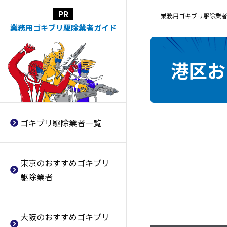
業務用ゴキブリ駆除業
マルックス
福生市おすすめのゴキブリ駆除
大阪市おすすめのゴキブリ駆除
学校
春のゴキブリ駆除・対策まとめ
業務用ゴキブリ駆除業者ガイド
業者
業者
家守
保育園
ゴキブリが出やすい時期・季節
国分寺市おすすめのゴキブリ駆
大阪市都島区おすすめのゴキブ
はいつ？
害虫駆除110番
病院
港区お
除業者
リ駆除業者
ゴキブリが生息しているかどの
TKC（ティーケーシー）
飲食店・
レストラン
日野市おすすめのゴキブリ駆除
大阪市福島区おすすめのゴキブ
よう確認する？調査方法まとめ
GClean
ホテル・旅館
（ジ―クリーン）
業者
リ駆除業者
ゴキブリ駆除スプレーの選び方
クリーンライフ
老人ホーム・
介護施設
小金井市おすすめのゴキブリ駆
大阪市此花区おすすめのゴキブ
や
除業者
リ駆除業者
使用時の注意点
ゴキブリ駆除業者一覧
イカリ消毒
スーパー
町田市おすすめのゴキブリ駆除
大阪市西区おすすめのゴキブリ
ゴキブリ駆除・対策に蚊取り線
ダスキン
工場
業者
駆除業者
香は効果はある？
アース環境
サービス
東京のおすすめゴキブリ
調布市おすすめのゴキブリ駆除
大阪市港区おすすめのゴキブリ
厨房のゴキブリ対策はどうすれ
シー・アイ・
シー
駆除業者
業者
駆除業者
ばいい？
SONO
府中市おすすめのゴキブリ駆除
大阪市大正区おすすめのゴキブ
換気扇から侵入するゴキブリへ
業者
リ駆除業者
の対策方法と注意点とは
三共消毒
大阪のおすすめゴキブリ
三鷹市おすすめのゴキブリ駆除
大阪市天王寺区おすすめのゴキ
排水溝から侵入するゴキブリの
協和エムザー